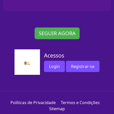
SEGUIR AGORA
Acessos
Login
Registrar-se
Políticas de Privacidade
Termos e Condições
Sitemap