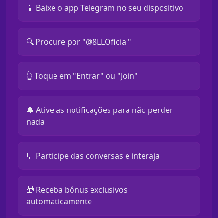
📱 Baixe o app Telegram no seu dispositivo
🔍 Procure por "@8LLOficial"
👆 Toque em "Entrar" ou "Join"
🔔 Ative as notificações para não perder
nada
💬 Participe das conversas e interaja
🎁 Receba bônus exclusivos
automaticamente