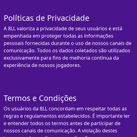
Políticas de Privacidade
A 8LL valoriza a privacidade de seus usuários e está
empenhada em proteger todas as informações
pessoais fornecidas durante o uso de nossos canais de
comunicação. Todos os dados coletados são utilizados
exclusivamente para fins de melhoria contínua da
experiência de nossos jogadores.
Termos e Condições
Os usuários da 8LL concordam em respeitar todas as
regras e regulamentos estabelecidos. É importante ler
e entender todos os termos antes de participar de
nossos canais de comunicação. A violação destes