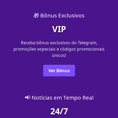
🎁 Bônus Exclusivos
VIP
Receba bônus exclusivos do Telegram,
promoções especiais e códigos promocionais
únicos!
Ver Bônus
📢 Notícias em Tempo Real
24/7