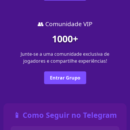
👥 Comunidade VIP
1000+
Junte-se a uma comunidade exclusiva de
jogadores e compartilhe experiências!
Entrar Grupo
📱 Como Seguir no Telegram