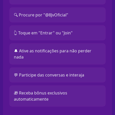
🔍 Procure por "@8JvOficial"
👆 Toque em "Entrar" ou "Join"
🔔 Ative as notificações para não perder
nada
💬 Participe das conversas e interaja
🎁 Receba bônus exclusivos
automaticamente