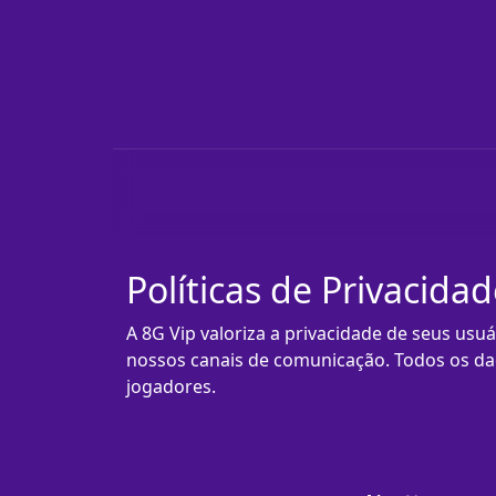
Políticas de Privacida
A 8G Vip valoriza a privacidade de seus us
nossos canais de comunicação. Todos os dad
jogadores.