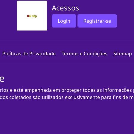
Acessos
Login
Registrar-se
Políticas de Privacidade
Termos e Condições
Sitemap
de
uários e está empenhada em proteger todas as informações 
os coletados são utilizados exclusivamente para fins de m