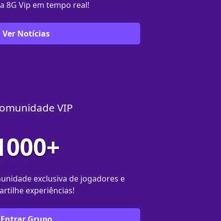
a 8G Vip em tempo real!
Ver Notícias
Comunidade VIP
1000+
unidade exclusiva de jogadores e
rtilhe experiências!
Entrar Grupo