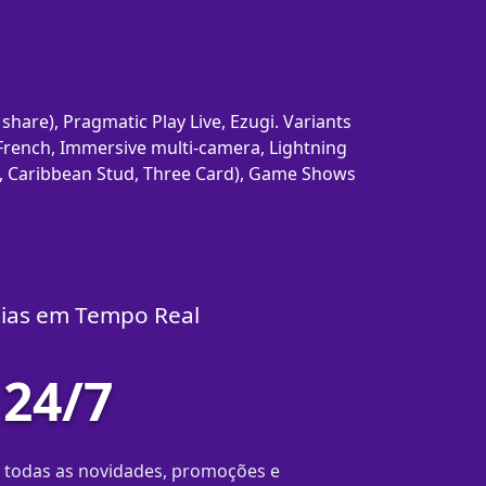
hare), Pragmatic Play Live, Ezugi. Variants
, French, Immersive multi-camera, Lightning
m, Caribbean Stud, Three Card), Game Shows
cias em Tempo Real
24/7
e todas as novidades, promoções e