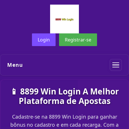
Login
Registrar-se
Menu
📱 8899 Win Login A Melhor
Plataforma de Apostas
Cadastre-se na 8899 Win Login para ganhar
bônus no cadastro e em cada recarga. Com a