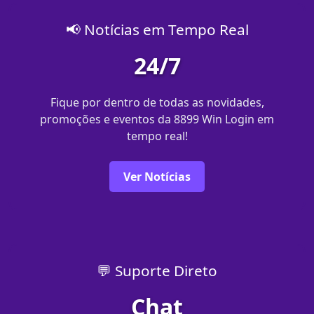
📢 Notícias em Tempo Real
24/7
Fique por dentro de todas as novidades,
promoções e eventos da 8899 Win Login em
tempo real!
Ver Notícias
💬 Suporte Direto
Chat