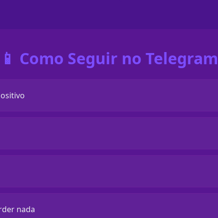
📱 Como Seguir no Telegram
ositivo
erder nada