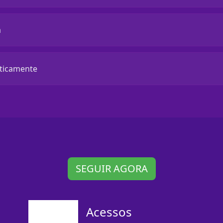
a
aticamente
SEGUIR AGORA
Acessos