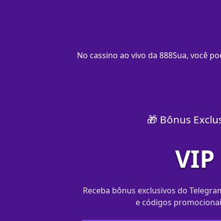
No cassino ao vivo da 888Sua, você p
🎁 Bônus Exclu
VIP
Receba bônus exclusivos do Telegra
e códigos promocionai