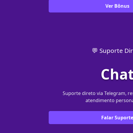
Ver Bônus
💬 Suporte Di
Cha
Suporte direto via Telegram, r
atendimento persona
Falar Suport