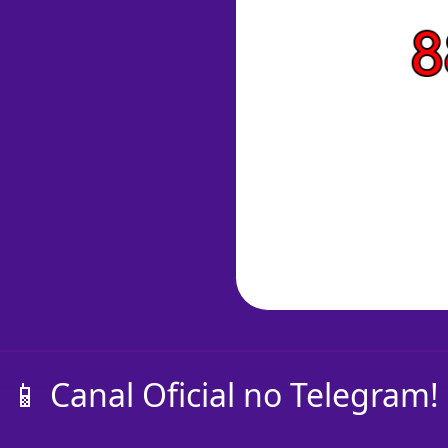
📱 Canal Oficial no Telegram!