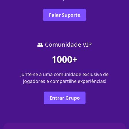
Falar Suporte
👥 Comunidade VIP
1000+
Junte-se a uma comunidade exclusiva de
jogadores e compartilhe experiências!
Entrar Grupo