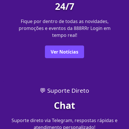
24/7
Fique por dentro de todas as novidades,
promoções e eventos da 888RRr Login em
tempo real!
Ver Notícias
💬 Suporte Direto
Chat
Suporte direto via Telegram, respostas rápidas e
atendimento personalizado!