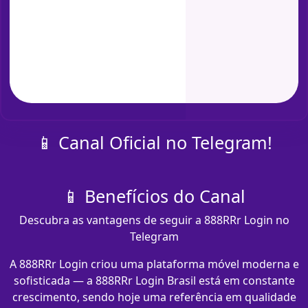
📱 Canal Oficial no Telegram!
📱 Benefícios do Canal
Descubra as vantagens de seguir a 888RRr Login no
Telegram
A 888RRr Login criou uma plataforma móvel moderna e
sofisticada — a 888RRr Login Brasil está em constante
crescimento, sendo hoje uma referência em qualidade