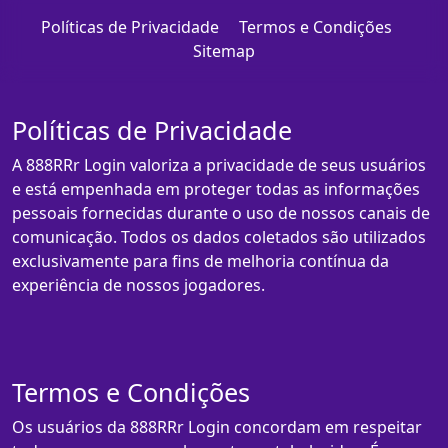
Políticas de Privacidade
Termos e Condições
Sitemap
Políticas de Privacidade
A 888RRr Login valoriza a privacidade de seus usuários
e está empenhada em proteger todas as informações
pessoais fornecidas durante o uso de nossos canais de
comunicação. Todos os dados coletados são utilizados
exclusivamente para fins de melhoria contínua da
experiência de nossos jogadores.
Termos e Condições
Os usuários da 888RRr Login concordam em respeitar