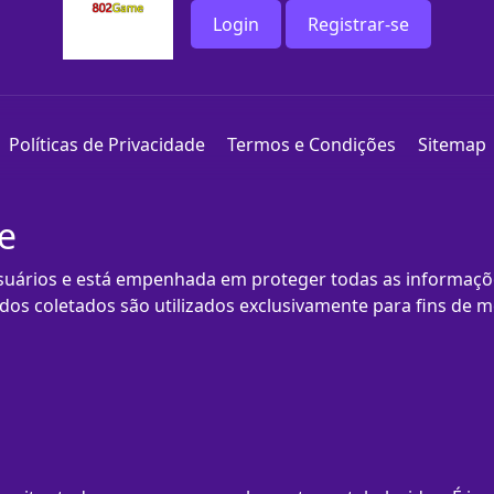
Login
Registrar-se
Políticas de Privacidade
Termos e Condições
Sitemap
de
usuários e está empenhada em proteger todas as informaçõ
os coletados são utilizados exclusivamente para fins de m