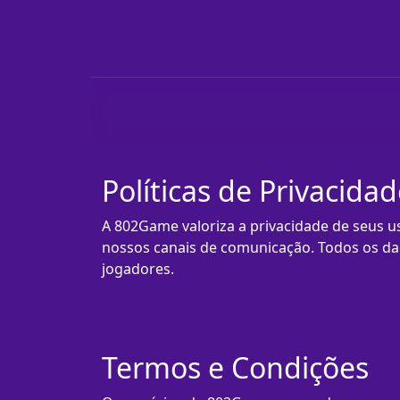
Políticas de Privacida
A 802Game valoriza a privacidade de seus 
nossos canais de comunicação. Todos os dad
jogadores.
Termos e Condições