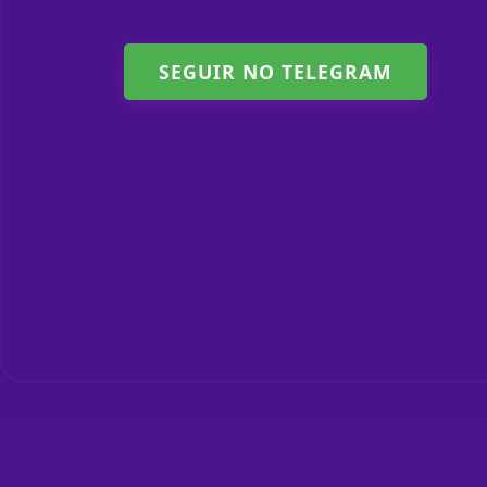
SEGUIR NO TELEGRAM