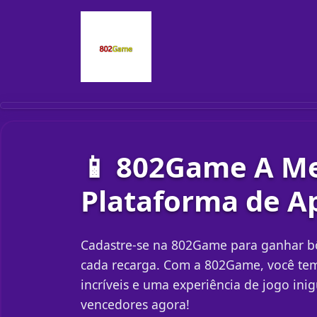
📱 802Game A M
Plataforma de A
Cadastre-se na 802Game para ganhar b
cada recarga. Com a 802Game, você te
incríveis e uma experiência de jogo inig
vencedores agora!