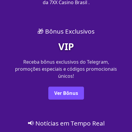
da 7XX Casino Brasil .
🎁 Bônus Exclusivos
VIP
Receba bônus exclusivos do Telegram,
promoções especiais e códigos promocionais
únicos!
Ver Bônus
📢 Notícias em Tempo Real