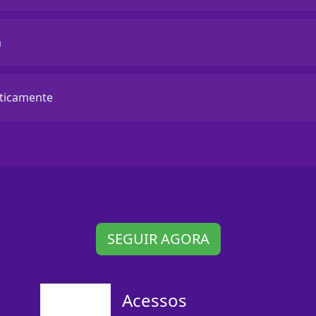
a
aticamente
SEGUIR AGORA
Acessos