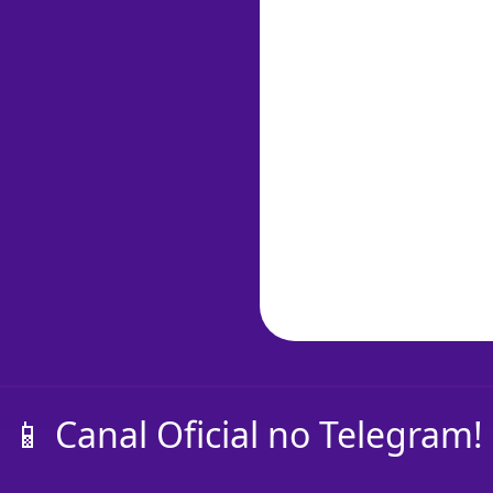
📱 Canal Oficial no Telegram!