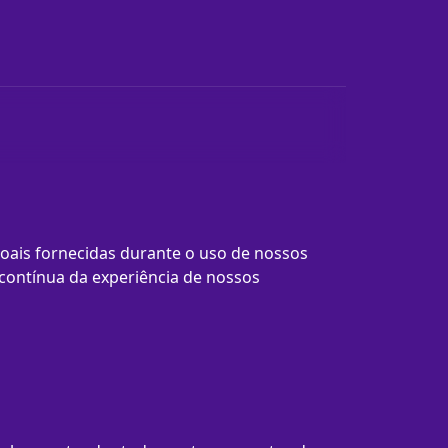
soais fornecidas durante o uso de nossos
 contínua da experiência de nossos