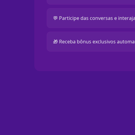
💬 Participe das conversas e interaj
🎁 Receba bônus exclusivos autom