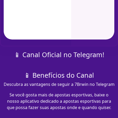
📱 Canal Oficial no Telegram!
📱 Benefícios do Canal
Descubra as vantagens de seguir a 7Brwin no Telegram
Se você gosta mais de apostas esportivas, baixe o
nosso aplicativo dedicado a apostas esportivas para
que possa fazer suas apostas onde e quando quiser.