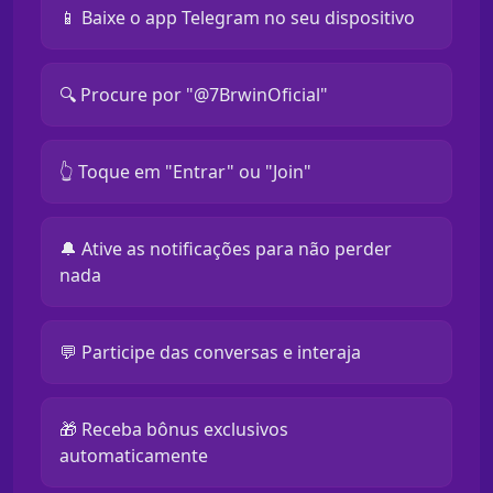
📱 Baixe o app Telegram no seu dispositivo
🔍 Procure por "@7BrwinOficial"
👆 Toque em "Entrar" ou "Join"
🔔 Ative as notificações para não perder
nada
💬 Participe das conversas e interaja
🎁 Receba bônus exclusivos
automaticamente