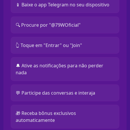
📱 Baixe o app Telegram no seu dispositivo
🔍 Procure por "@79WOficial"
👆 Toque em "Entrar" ou "Join"
🔔 Ative as notificações para não perder
nada
💬 Participe das conversas e interaja
🎁 Receba bônus exclusivos
automaticamente