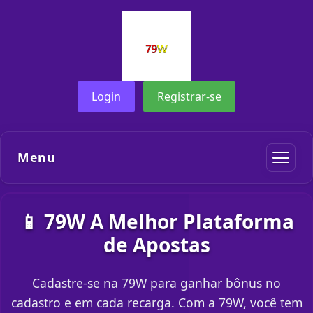
Login
Registrar-se
Menu
📱 79W A Melhor Plataforma
de Apostas
Cadastre-se na 79W para ganhar bônus no
cadastro e em cada recarga. Com a 79W, você tem