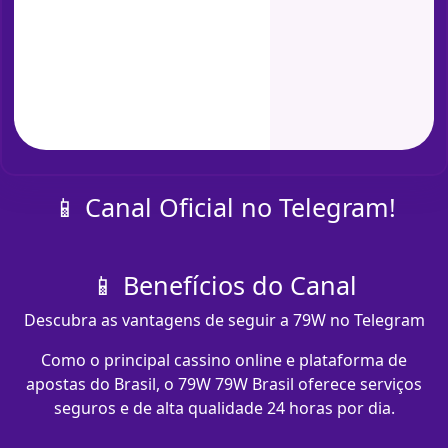
📱 Canal Oficial no Telegram!
📱 Benefícios do Canal
Descubra as vantagens de seguir a 79W no Telegram
Como o principal cassino online e plataforma de
apostas do Brasil, o 79W 79W Brasil oferece serviços
seguros e de alta qualidade 24 horas por dia.