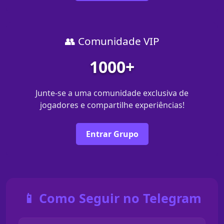
👥 Comunidade VIP
1000+
Junte-se a uma comunidade exclusiva de
jogadores e compartilhe experiências!
Entrar Grupo
📱 Como Seguir no Telegram