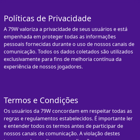
Políticas de Privacidade
A 79W valoriza a privacidade de seus usuários e está
empenhada em proteger todas as informações
pessoais fornecidas durante o uso de nossos canais de
comunicação. Todos os dados coletados são utilizados
exclusivamente para fins de melhoria contínua da
experiência de nossos jogadores.
Termos e Condições
Os usuários da 79W concordam em respeitar todas as
regras e regulamentos estabelecidos. É importante ler
e entender todos os termos antes de participar de
nossos canais de comunicação. A violação destes