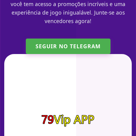
você tem acesso a promoções incríveis e uma
experiência de jogo inigualável. Junte-se aos
vencedores agora!
SEGUIR NO TELEGRAM