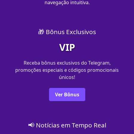
navegação intuitiva.
🎁 Bônus Exclusivos
VIP
Receba bônus exclusivos do Telegram,
promoções especiais e códigos promocionais
únicos!
Ver Bônus
📢 Notícias em Tempo Real