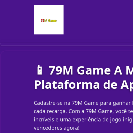
📱 79M Game A 
Plataforma de A
Cadastre-se na 79M Game para ganhar 
cada recarga. Com a 79M Game, você t
incríveis e uma experiência de jogo inig
vencedores agora!