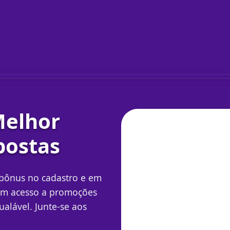
Melhor
postas
bônus no cadastro e em
em acesso a promoções
ualável. Junte-se aos