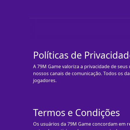
Políticas de Privacida
A 79M Game valoriza a privacidade de seus
nossos canais de comunicação. Todos os dad
jogadores.
Termos e Condições
Os usuários da 79M Game concordam em resp