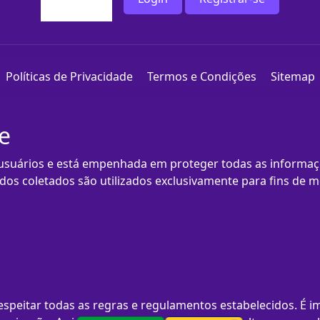
Políticas de Privacidade
Termos e Condições
Sitemap
de
 usuários e está empenhada em proteger todas as informaç
os coletados são utilizados exclusivamente para fins de m
eitar todas as regras e regulamentos estabelecidos. É im