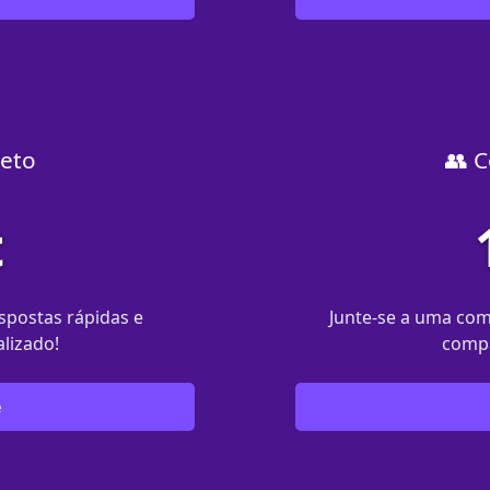
reto
👥 
t
espostas rápidas e
Junte-se a uma com
lizado!
compa
e