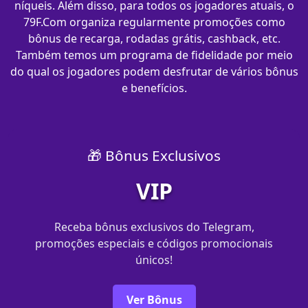
níqueis. Além disso, para todos os jogadores atuais, o
79F.Com organiza regularmente promoções como
bônus de recarga, rodadas grátis, cashback, etc.
Também temos um programa de fidelidade por meio
do qual os jogadores podem desfrutar de vários bônus
e benefícios.
🎁 Bônus Exclusivos
VIP
Receba bônus exclusivos do Telegram,
promoções especiais e códigos promocionais
únicos!
Ver Bônus