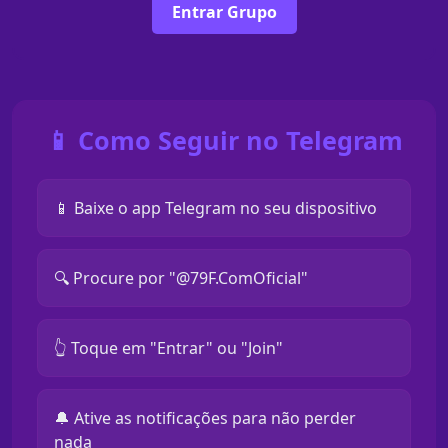
Entrar Grupo
📱 Como Seguir no Telegram
📱 Baixe o app Telegram no seu dispositivo
🔍 Procure por "@79F.ComOficial"
👆 Toque em "Entrar" ou "Join"
🔔 Ative as notificações para não perder
nada