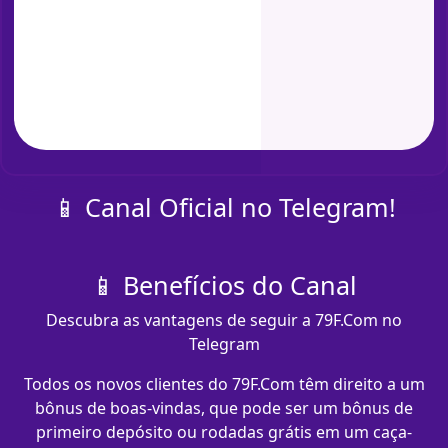
📱 Canal Oficial no Telegram!
📱 Benefícios do Canal
Descubra as vantagens de seguir a 79F.Com no
Telegram
Todos os novos clientes do 79F.Com têm direito a um
bônus de boas-vindas, que pode ser um bônus de
primeiro depósito ou rodadas grátis em um caça-