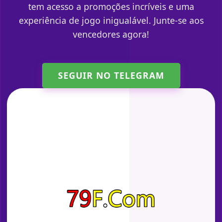
tem acesso a promoções incríveis e uma
experiência de jogo inigualável. Junte-se aos
vencedores agora!
SEGUIR NO TELEGRAM