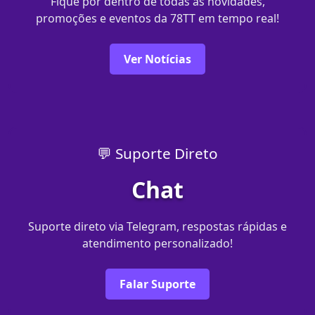
Fique por dentro de todas as novidades,
promoções e eventos da 78TT em tempo real!
Ver Notícias
💬 Suporte Direto
Chat
Suporte direto via Telegram, respostas rápidas e
atendimento personalizado!
Falar Suporte