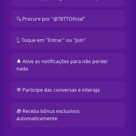
🔍 Procure por "@78TTOficial"
👆 Toque em "Entrar" ou "Join"
🔔 Ative as notificações para não perder
nada
💬 Participe das conversas e interaja
🎁 Receba bônus exclusivos
automaticamente