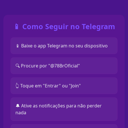
📱 Como Seguir no Telegram
📱 Baixe o app Telegram no seu dispositivo
🔍 Procure por "@78BrOficial"
👆 Toque em "Entrar" ou "Join"
🔔 Ative as notificações para não perder
nada