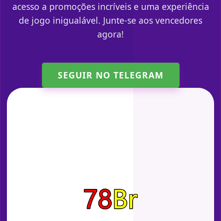
acesso a promoções incríveis e uma experiência
de jogo inigualável. Junte-se aos vencedores
agora!
SEGUIR NO TELEGRAM