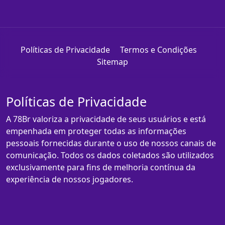
Políticas de Privacidade
Termos e Condições
Sitemap
Políticas de Privacidade
A 78Br valoriza a privacidade de seus usuários e está
empenhada em proteger todas as informações
pessoais fornecidas durante o uso de nossos canais de
comunicação. Todos os dados coletados são utilizados
exclusivamente para fins de melhoria contínua da
experiência de nossos jogadores.