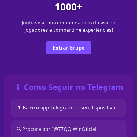
1000+
Junte-se a uma comunidade exclusiva de
jogadores e compartilhe experiências!
Entrar Grupo
📱 Como Seguir no Telegram
📱 Baixe o app Telegram no seu dispositivo
🔍 Procure por "@77QQ WinOficial"