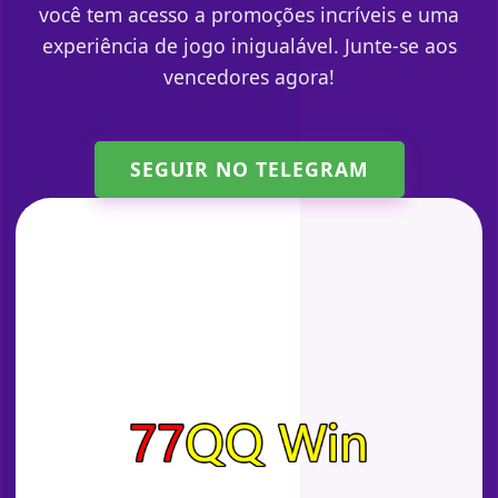
você tem acesso a promoções incríveis e uma
experiência de jogo inigualável. Junte-se aos
vencedores agora!
SEGUIR NO TELEGRAM