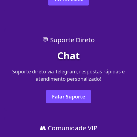
💬 Suporte Direto
Chat
Suporte direto via Telegram, respostas rápidas e
atendimento personalizado!
Falar Suporte
👥 Comunidade VIP