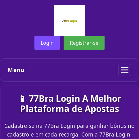
Login
Registrar-se
Menu
📱 77Bra Login A Melhor
Plataforma de Apostas
Cadastre-se na 77Bra Login para ganhar bônus no
cadastro e em cada recarga. Com a 77Bra Login,