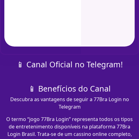
📱 Canal Oficial no Telegram!
📱 Benefícios do Canal
Descubra as vantagens de seguir a 77Bra Login no
Telegram
O termo “jogo 77Bra Login” representa todos os tipos
de entretenimento disponíveis na plataforma 77Bra
Login Brasil. Trata-se de um cassino online completo,