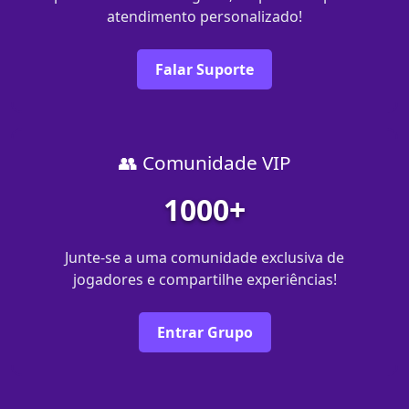
atendimento personalizado!
Falar Suporte
👥 Comunidade VIP
1000+
Junte-se a uma comunidade exclusiva de
jogadores e compartilhe experiências!
Entrar Grupo