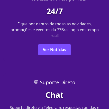
24/7
Fique por dentro de todas as novidades,
promoções e eventos da 77Bra Login em tempo
real!
Ver Notícias
💬 Suporte Direto
Chat
Suporte direto via Telegram, respostas rápidas e