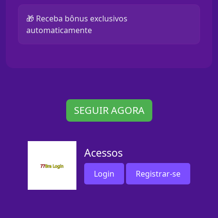
🎁 Receba bônus exclusivos
automaticamente
SEGUIR AGORA
Acessos
Login
Registrar-se