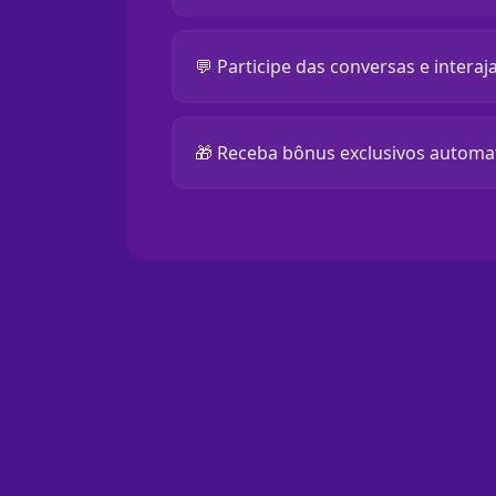
💬 Participe das conversas e interaj
🎁 Receba bônus exclusivos autom