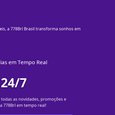
veis, a 778Brl Brasil transforma sonhos em
cias em Tempo Real
24/7
e todas as novidades, promoções e
a 778Brl em tempo real!