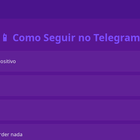
📱 Como Seguir no Telegram
ositivo
erder nada