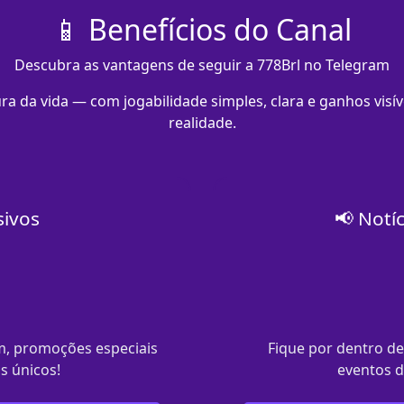
📱 Benefícios do Canal
Descubra as vantagens de seguir a 778Brl no Telegram
ra da vida — com jogabilidade simples, clara e ganhos visí
realidade.
sivos
📢 Notí
m, promoções especiais
Fique por dentro d
s únicos!
eventos d