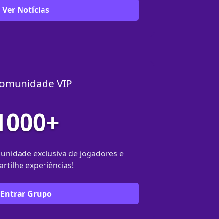
Ver Notícias
Comunidade VIP
1000+
unidade exclusiva de jogadores e
rtilhe experiências!
Entrar Grupo