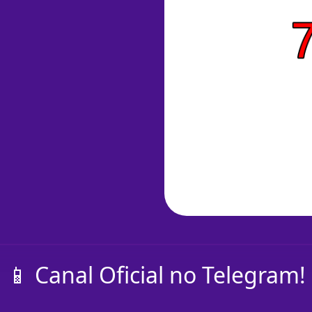
📱 Canal Oficial no Telegram!