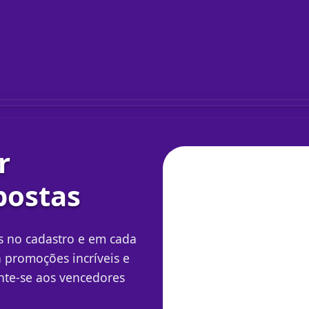
r
postas
 no cadastro e em cada
 promoções incríveis e
unte-se aos vencedores