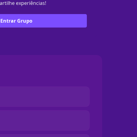
rtilhe experiências!
Entrar Grupo