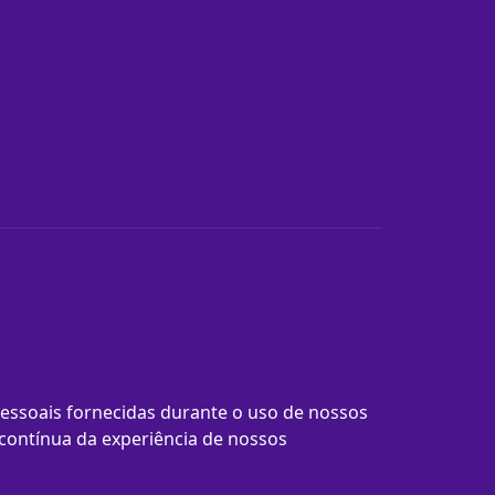
essoais fornecidas durante o uso de nossos
 contínua da experiência de nossos