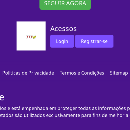
SEGUIR AGORA
Acessos
Login
Registrar-se
Políticas de Privacidade
Termos e Condições
Sitemap
de
ários e está empenhada em proteger todas as informações p
tados são utilizados exclusivamente para fins de melhoria