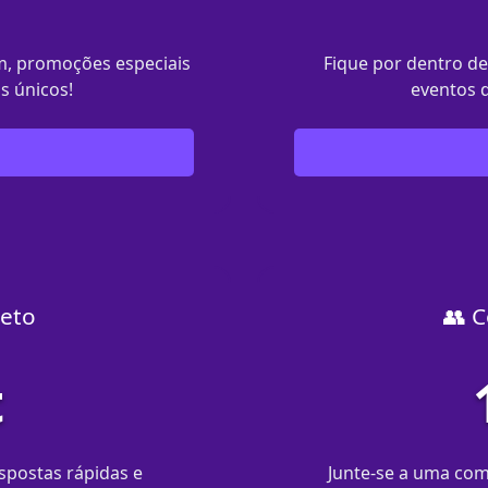
m, promoções especiais
Fique por dentro d
s únicos!
eventos 
reto
👥 
t
espostas rápidas e
Junte-se a uma com