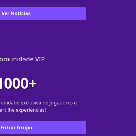
Ver Notícias
Comunidade VIP
1000+
unidade exclusiva de jogadores e
rtilhe experiências!
Entrar Grupo