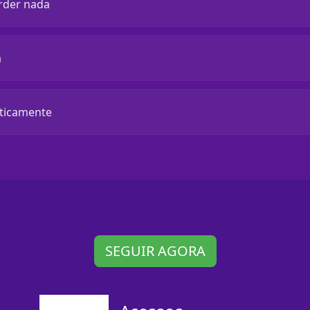
erder nada
a
aticamente
SEGUIR AGORA