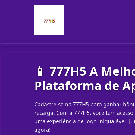
📱 777H5 A Melh
Plataforma de A
Cadastre-se na 777H5 para ganhar bônu
recarga. Com a 777H5, você tem acesso 
uma experiência de jogo inigualável. J
agora!