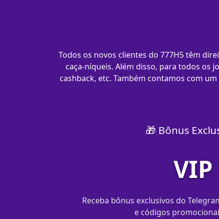
Todos os novos clientes do 777H5 têm dire
caça-níqueis. Além disso, para todos os
cashback, etc. Também contamos com um pr
🎁 Bônus Exclu
VIP
Receba bônus exclusivos do Telegra
e códigos promocionai