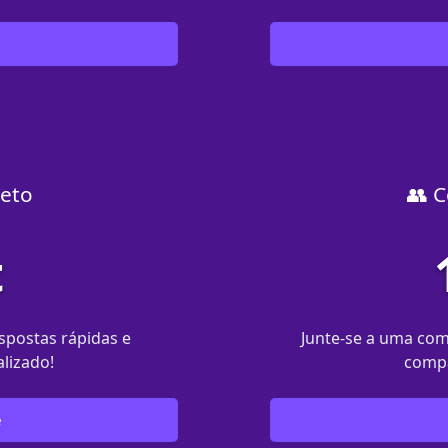
reto
👥 
t
espostas rápidas e
Junte-se a uma com
lizado!
compa
e