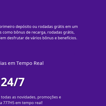
 primeiro depósito ou rodadas grátis em um
s como bônus de recarga, rodadas grátis,
m desfrutar de vários bônus e benefícios.
cias em Tempo Real
24/7
e todas as novidades, promoções e
a 777H5 em tempo real!