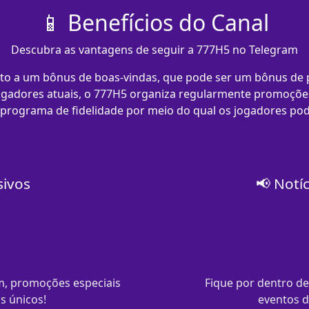
📱 Benefícios do Canal
Descubra as vantagens de seguir a 777H5 no Telegram
ito a um bônus de boas-vindas, que pode ser um bônus de
 jogadores atuais, o 777H5 organiza regularmente promoçõe
ograma de fidelidade por meio do qual os jogadores pode
sivos
📢 Notí
m, promoções especiais
Fique por dentro d
s únicos!
eventos d