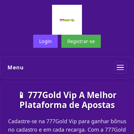
Login
Registrar-se
Menu
📱 777Gold Vip A Melhor
Plataforma de Apostas
Cadastre-se na 777Gold Vip para ganhar bônus
no cadastro e em cada recarga. Com a 777Gold