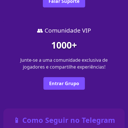
Falar Suporte
👥 Comunidade VIP
1000+
Junte-se a uma comunidade exclusiva de
jogadores e compartilhe experiências!
Entrar Grupo
📱 Como Seguir no Telegram