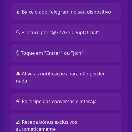
📱 Baixe o app Telegram no seu dispositivo
🔍 Procure por "@777Gold VipOficial"
👆 Toque em "Entrar" ou "Join"
🔔 Ative as notificações para não perder
nada
💬 Participe das conversas e interaja
🎁 Receba bônus exclusivos
automaticamente