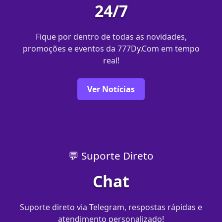
24/7
Fique por dentro de todas as novidades,
promoções e eventos da 777Dy.Com em tempo
real!
Ver Notícias
💬 Suporte Direto
Chat
Suporte direto via Telegram, respostas rápidas e
atendimento personalizado!