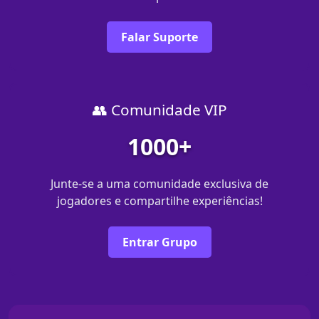
Falar Suporte
👥 Comunidade VIP
1000+
Junte-se a uma comunidade exclusiva de
jogadores e compartilhe experiências!
Entrar Grupo