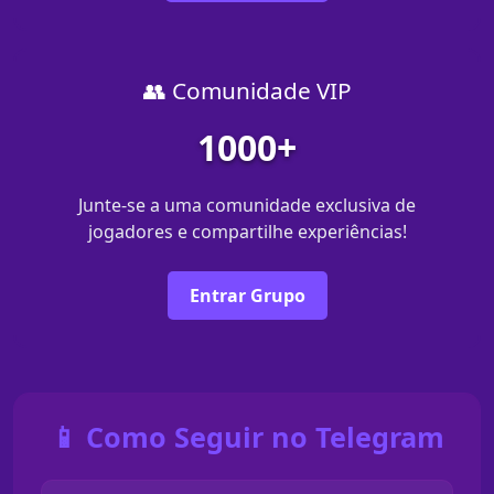
👥 Comunidade VIP
1000+
Junte-se a uma comunidade exclusiva de
jogadores e compartilhe experiências!
Entrar Grupo
📱 Como Seguir no Telegram