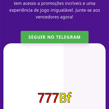
tem acesso a promoções incríveis e uma
experiência de jogo inigualável. Junte-se aos
vencedores agora!
SEGUIR NO TELEGRAM