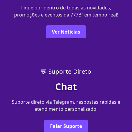
Fique por dentro de todas as novidades,
promoções e eventos da 777Bf em tempo real!
Ver Notícias
💬 Suporte Direto
Chat
Suporte direto via Telegram, respostas rápidas e
atendimento personalizado!
Falar Suporte