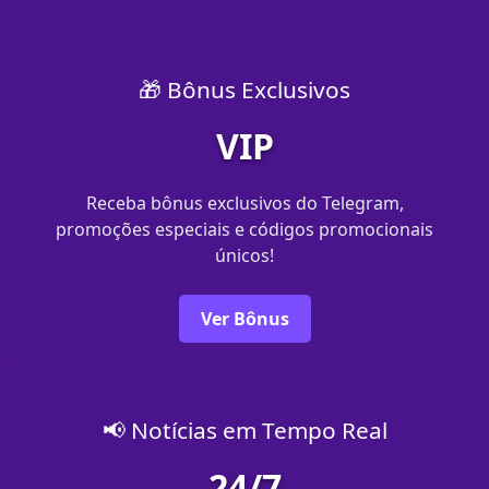
🎁 Bônus Exclusivos
VIP
Receba bônus exclusivos do Telegram,
promoções especiais e códigos promocionais
únicos!
Ver Bônus
📢 Notícias em Tempo Real
24/7