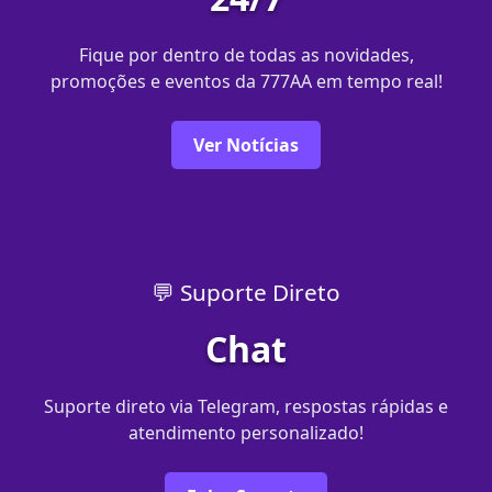
Fique por dentro de todas as novidades,
promoções e eventos da 777AA em tempo real!
Ver Notícias
💬 Suporte Direto
Chat
Suporte direto via Telegram, respostas rápidas e
atendimento personalizado!