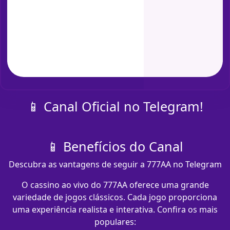
📱 Canal Oficial no Telegram!
📱 Benefícios do Canal
Descubra as vantagens de seguir a 777AA no Telegram
O cassino ao vivo do 777AA oferece uma grande
variedade de jogos clássicos. Cada jogo proporciona
uma experiência realista e interativa. Confira os mais
populares: