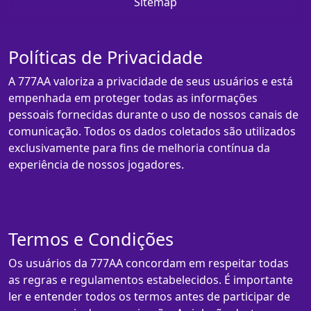
Sitemap
Políticas de Privacidade
A 777AA valoriza a privacidade de seus usuários e está
empenhada em proteger todas as informações
pessoais fornecidas durante o uso de nossos canais de
comunicação. Todos os dados coletados são utilizados
exclusivamente para fins de melhoria contínua da
experiência de nossos jogadores.
Termos e Condições
Os usuários da 777AA concordam em respeitar todas
as regras e regulamentos estabelecidos. É importante
ler e entender todos os termos antes de participar de