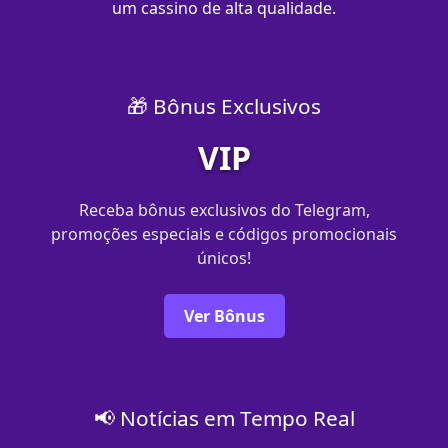
um cassino de alta qualidade.
🎁 Bônus Exclusivos
VIP
Receba bônus exclusivos do Telegram,
promoções especiais e códigos promocionais
únicos!
Ver Bônus
📢 Notícias em Tempo Real