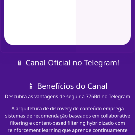
📱 Canal Oficial no Telegram!
📱 Benefícios do Canal
Descubra as vantagens de seguir a 776Brl no Telegram
A arquitetura de discovery de conteúdo emprega
sistemas de recomendação baseados em collaborative
filtering e content-based filtering hybridizado com
reinforcement learning que aprende continuamente