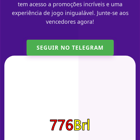
tem acesso a promoções incríveis e uma
experiência de jogo inigualável. Junte-se aos
vencedores agora!
SEGUIR NO TELEGRAM