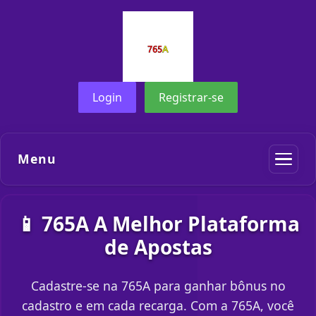
Login
Registrar-se
Menu
📱 765A A Melhor Plataforma
de Apostas
Cadastre-se na 765A para ganhar bônus no
cadastro e em cada recarga. Com a 765A, você