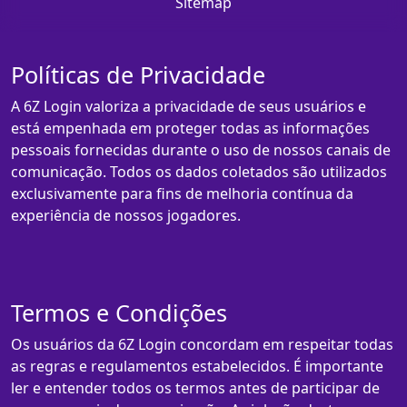
Sitemap
Políticas de Privacidade
A 6Z Login valoriza a privacidade de seus usuários e
está empenhada em proteger todas as informações
pessoais fornecidas durante o uso de nossos canais de
comunicação. Todos os dados coletados são utilizados
exclusivamente para fins de melhoria contínua da
experiência de nossos jogadores.
Termos e Condições
Os usuários da 6Z Login concordam em respeitar todas
as regras e regulamentos estabelecidos. É importante
ler e entender todos os termos antes de participar de