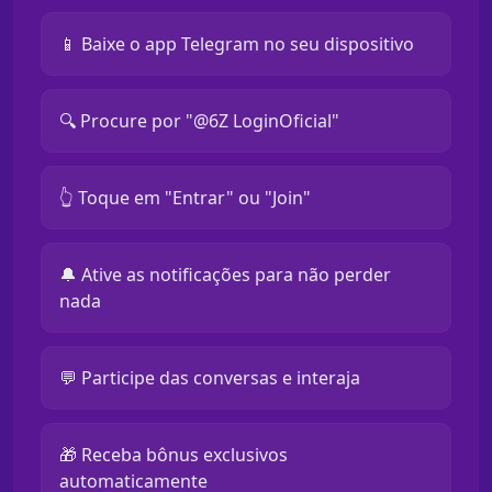
📱 Baixe o app Telegram no seu dispositivo
🔍 Procure por "@6Z LoginOficial"
👆 Toque em "Entrar" ou "Join"
🔔 Ative as notificações para não perder
nada
💬 Participe das conversas e interaja
🎁 Receba bônus exclusivos
automaticamente