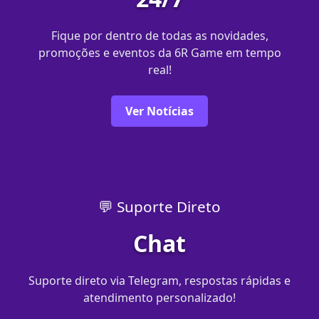
Fique por dentro de todas as novidades,
promoções e eventos da 6R Game em tempo
real!
Ver Notícias
💬 Suporte Direto
Chat
Suporte direto via Telegram, respostas rápidas e
atendimento personalizado!