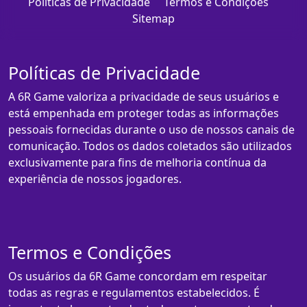
Políticas de Privacidade
Termos e Condições
Sitemap
Políticas de Privacidade
A 6R Game valoriza a privacidade de seus usuários e
está empenhada em proteger todas as informações
pessoais fornecidas durante o uso de nossos canais de
comunicação. Todos os dados coletados são utilizados
exclusivamente para fins de melhoria contínua da
experiência de nossos jogadores.
Termos e Condições
Os usuários da 6R Game concordam em respeitar
todas as regras e regulamentos estabelecidos. É