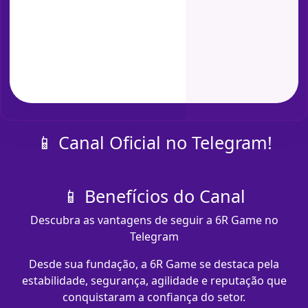
📱 Canal Oficial no Telegram!
📱 Benefícios do Canal
Descubra as vantagens de seguir a 6R Game no
Telegram
Desde sua fundação, a 6R Game se destaca pela
estabilidade, segurança, agilidade e reputação que
conquistaram a confiança do setor.