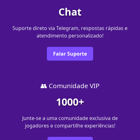
Chat
Suporte direto via Telegram, respostas rápidas e
atendimento personalizado!
Falar Suporte
👥 Comunidade VIP
1000+
Junte-se a uma comunidade exclusiva de
jogadores e compartilhe experiências!