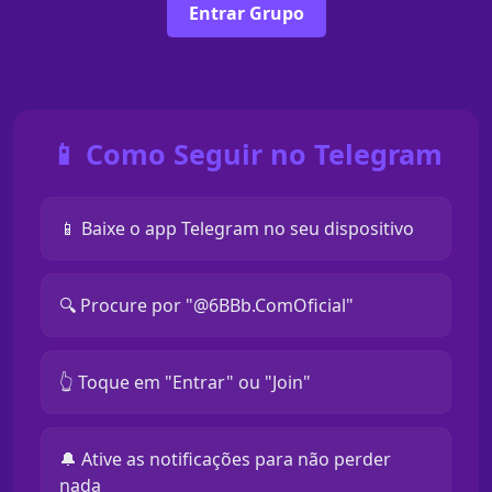
Entrar Grupo
📱 Como Seguir no Telegram
📱 Baixe o app Telegram no seu dispositivo
🔍 Procure por "@6BBb.ComOficial"
👆 Toque em "Entrar" ou "Join"
🔔 Ative as notificações para não perder
nada