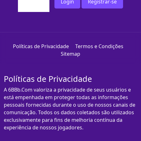
Login
Registrar-se
Políticas de Privacidade
Termos e Condições
Sitemap
Políticas de Privacidade
A 6BBb.Com valoriza a privacidade de seus usuários e
está empenhada em proteger todas as informações
pessoais fornecidas durante o uso de nossos canais de
comunicação. Todos os dados coletados são utilizados
exclusivamente para fins de melhoria contínua da
experiência de nossos jogadores.