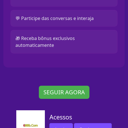
💬 Participe das conversas e interaja
🎁 Receba bônus exclusivos
automaticamente
SEGUIR AGORA
Acessos