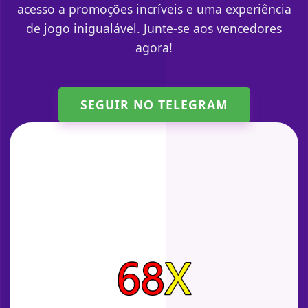
acesso a promoções incríveis e uma experiência
de jogo inigualável. Junte-se aos vencedores
agora!
SEGUIR NO TELEGRAM