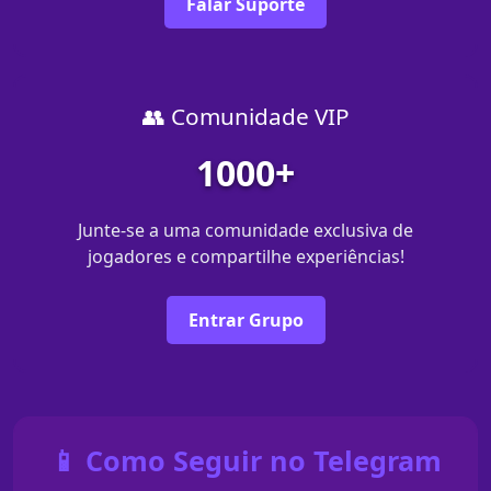
Falar Suporte
👥 Comunidade VIP
1000+
Junte-se a uma comunidade exclusiva de
jogadores e compartilhe experiências!
Entrar Grupo
📱 Como Seguir no Telegram