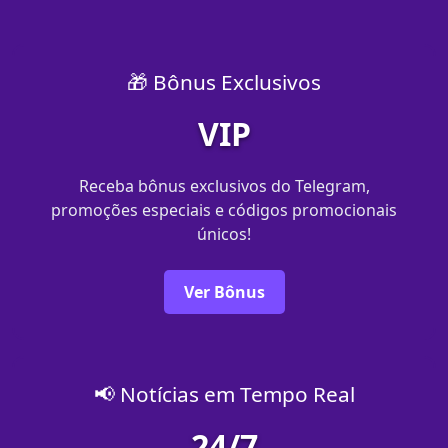
🎁 Bônus Exclusivos
VIP
Receba bônus exclusivos do Telegram,
promoções especiais e códigos promocionais
únicos!
Ver Bônus
📢 Notícias em Tempo Real
24/7