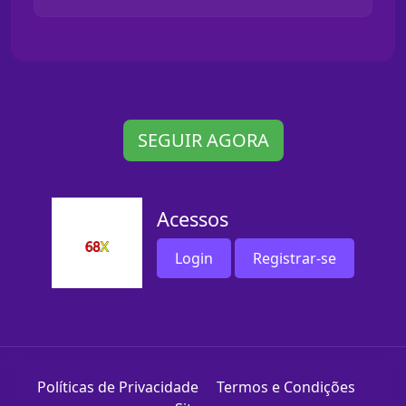
SEGUIR AGORA
Acessos
Login
Registrar-se
Políticas de Privacidade
Termos e Condições