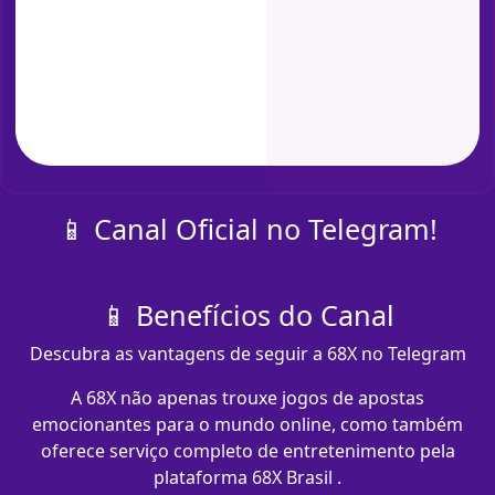
📱 Canal Oficial no Telegram!
📱 Benefícios do Canal
Descubra as vantagens de seguir a 68X no Telegram
A 68X não apenas trouxe jogos de apostas
emocionantes para o mundo online, como também
oferece serviço completo de entretenimento pela
plataforma 68X Brasil .