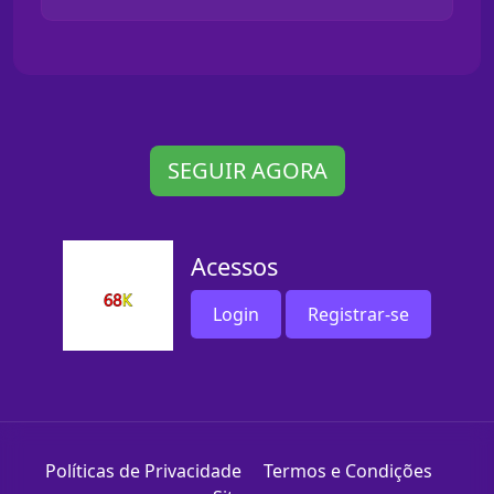
SEGUIR AGORA
Acessos
Login
Registrar-se
Políticas de Privacidade
Termos e Condições