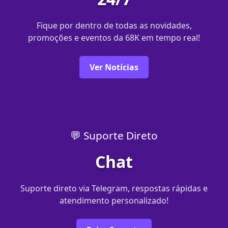
Fique por dentro de todas as novidades,
promoções e eventos da 68K em tempo real!
Ver Notícias
💬 Suporte Direto
Chat
Suporte direto via Telegram, respostas rápidas e
atendimento personalizado!