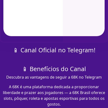
📱 Canal Oficial no Telegram!
📱 Benefícios do Canal
Descubra as vantagens de seguir a 68K no Telegram
A 68K é uma plataforma dedicada a proporcionar
liberdade e prazer aos jogadores — a 68K Brasil oferece
slots, pôquer, roleta e apostas esportivas para todos os
gostos.