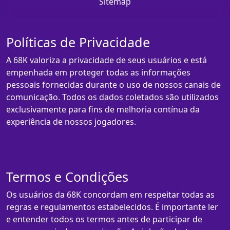
Sitemap
Políticas de Privacidade
A 68K valoriza a privacidade de seus usuários e está
empenhada em proteger todas as informações
pessoais fornecidas durante o uso de nossos canais de
comunicação. Todos os dados coletados são utilizados
exclusivamente para fins de melhoria contínua da
experiência de nossos jogadores.
Termos e Condições
Os usuários da 68K concordam em respeitar todas as
regras e regulamentos estabelecidos. É importante ler
e entender todos os termos antes de participar de