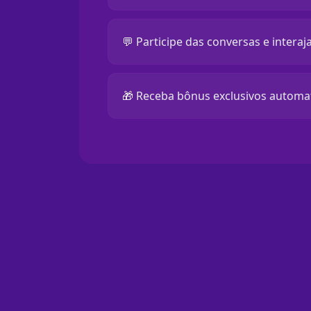
💬 Participe das conversas e interaj
🎁 Receba bônus exclusivos autom