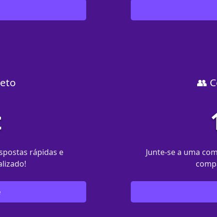
reto
👥 
t
espostas rápidas e
Junte-se a uma com
lizado!
compa
e