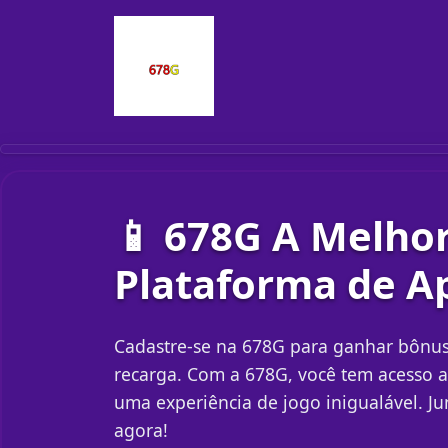
📱 678G A Melho
Plataforma de A
Cadastre-se na 678G para ganhar bônus
recarga. Com a 678G, você tem acesso a
uma experiência de jogo inigualável. J
agora!