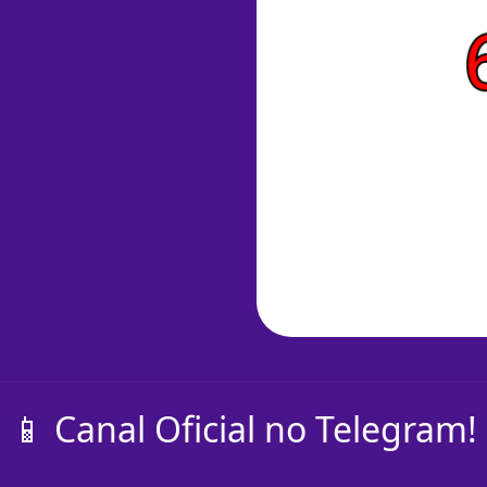
📱 Canal Oficial no Telegram!