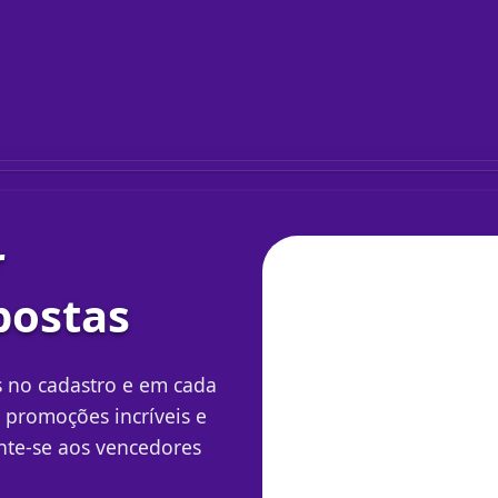
r
postas
 no cadastro e em cada
 promoções incríveis e
unte-se aos vencedores