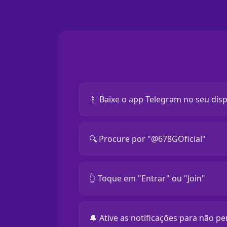
📱 Baixe o app Telegram no seu disp
🔍 Procure por "@678GOficial"
👆 Toque em "Entrar" ou "Join"
🔔 Ative as notificações para não p