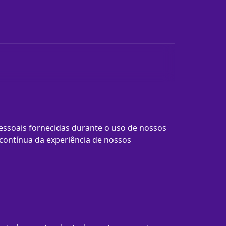
essoais fornecidas durante o uso de nossos
 contínua da experiência de nossos