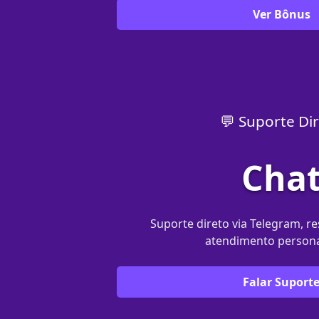
Ver Bônus
💬 Suporte Di
Cha
Suporte direto via Telegram, r
atendimento persona
Falar Suport