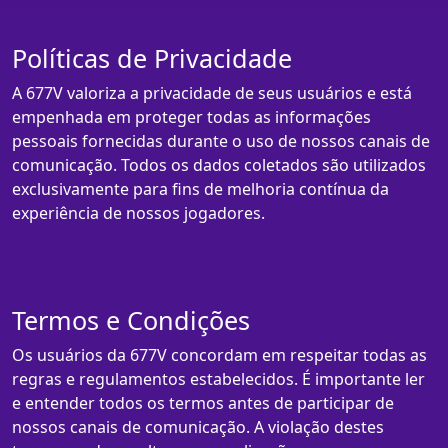
Políticas de Privacidade
A 677V valoriza a privacidade de seus usuários e está
empenhada em proteger todas as informações
pessoais fornecidas durante o uso de nossos canais de
comunicação. Todos os dados coletados são utilizados
exclusivamente para fins de melhoria contínua da
experiência de nossos jogadores.
Termos e Condições
Os usuários da 677V concordam em respeitar todas as
regras e regulamentos estabelecidos. É importante ler
e entender todos os termos antes de participar de
nossos canais de comunicação. A violação destes