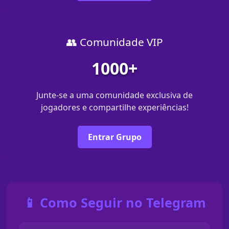
👥 Comunidade VIP
1000+
Junte-se a uma comunidade exclusiva de
jogadores e compartilhe experiências!
Entrar Grupo
📱 Como Seguir no Telegram