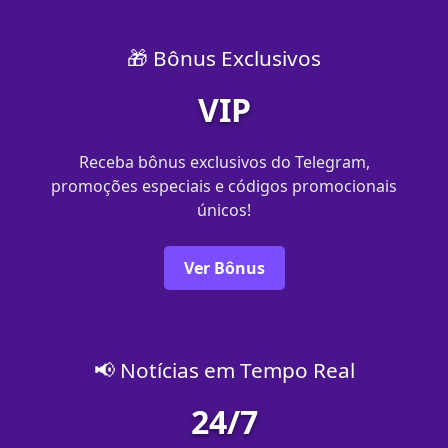
🎁 Bônus Exclusivos
VIP
Receba bônus exclusivos do Telegram,
promoções especiais e códigos promocionais
únicos!
Ver Bônus
📢 Notícias em Tempo Real
24/7