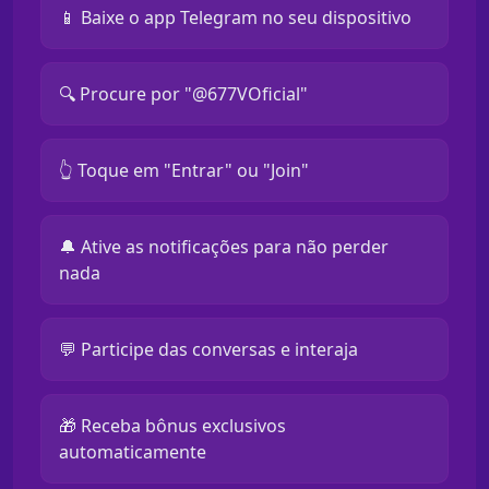
📱 Baixe o app Telegram no seu dispositivo
🔍 Procure por "@677VOficial"
👆 Toque em "Entrar" ou "Join"
🔔 Ative as notificações para não perder
nada
💬 Participe das conversas e interaja
🎁 Receba bônus exclusivos
automaticamente