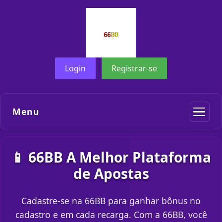
Login
Registrar-se
Menu
📱 66BB A Melhor Plataforma
de Apostas
Cadastre-se na 66BB para ganhar bônus no
cadastro e em cada recarga. Com a 66BB, você