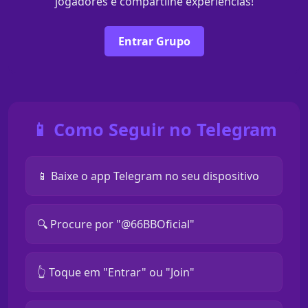
jogadores e compartilhe experiências!
Entrar Grupo
📱 Como Seguir no Telegram
📱 Baixe o app Telegram no seu dispositivo
🔍 Procure por "@66BBOficial"
👆 Toque em "Entrar" ou "Join"