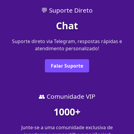
💬 Suporte Direto
Chat
Suporte direto via Telegram, respostas rápidas e
atendimento personalizado!
Falar Suporte
👥 Comunidade VIP
1000+
Junte-se a uma comunidade exclusiva de