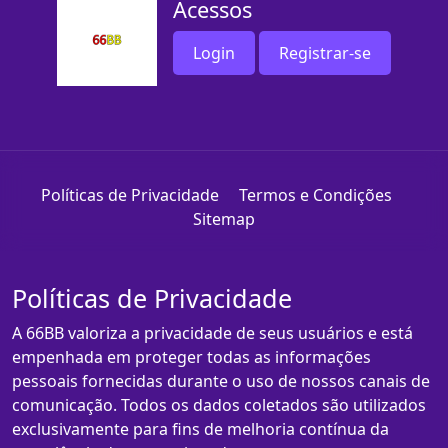
Acessos
Login
Registrar-se
Políticas de Privacidade
Termos e Condições
Sitemap
Políticas de Privacidade
A 66BB valoriza a privacidade de seus usuários e está
empenhada em proteger todas as informações
pessoais fornecidas durante o uso de nossos canais de
comunicação. Todos os dados coletados são utilizados
exclusivamente para fins de melhoria contínua da