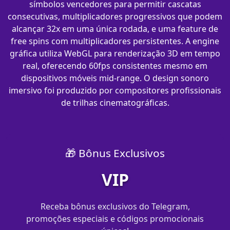
símbolos vencedores para permitir cascatas
consecutivas, multiplicadores progressivos que podem
alcançar 32x em uma única rodada, e uma feature de
free spins com multiplicadores persistentes. A engine
gráfica utiliza WebGL para renderização 3D em tempo
real, oferecendo 60fps consistentes mesmo em
dispositivos móveis mid-range. O design sonoro
imersivo foi produzido por compositores profissionais
de trilhas cinematográficas.
🎁 Bônus Exclusivos
VIP
Receba bônus exclusivos do Telegram,
promoções especiais e códigos promocionais