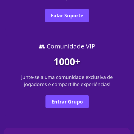
Falar Suporte
👥 Comunidade VIP
1000+
Junte-se a uma comunidade exclusiva de
jogadores e compartilhe experiências!
Entrar Grupo