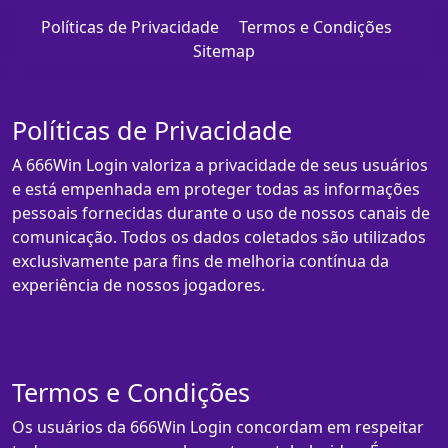
Políticas de Privacidade
Termos e Condições
Sitemap
Políticas de Privacidade
A 666Win Login valoriza a privacidade de seus usuários
e está empenhada em proteger todas as informações
pessoais fornecidas durante o uso de nossos canais de
comunicação. Todos os dados coletados são utilizados
exclusivamente para fins de melhoria contínua da
experiência de nossos jogadores.
Termos e Condições
Os usuários da 666Win Login concordam em respeitar