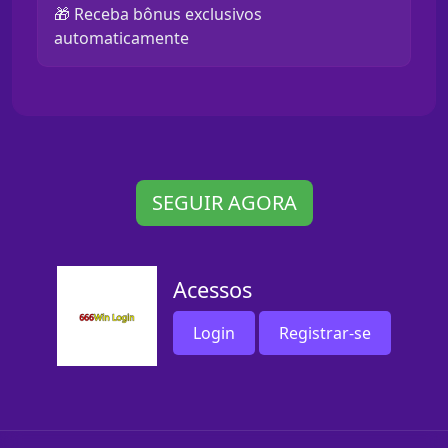
🎁 Receba bônus exclusivos
automaticamente
SEGUIR AGORA
Acessos
Login
Registrar-se