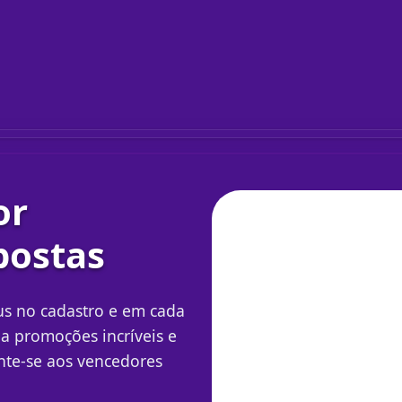
or
postas
s no cadastro e em cada
a promoções incríveis e
unte-se aos vencedores