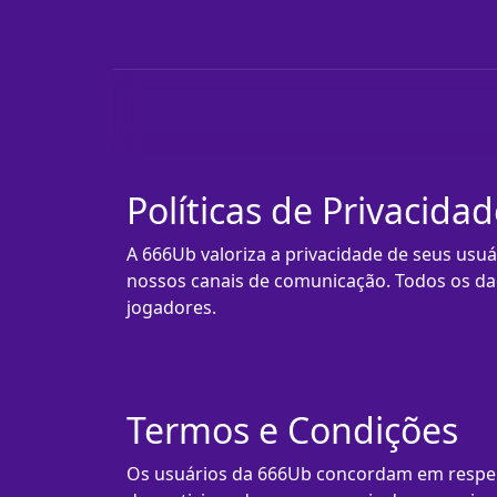
Políticas de Privacida
A 666Ub valoriza a privacidade de seus usu
nossos canais de comunicação. Todos os dad
jogadores.
Termos e Condições
Os usuários da 666Ub concordam em respeit