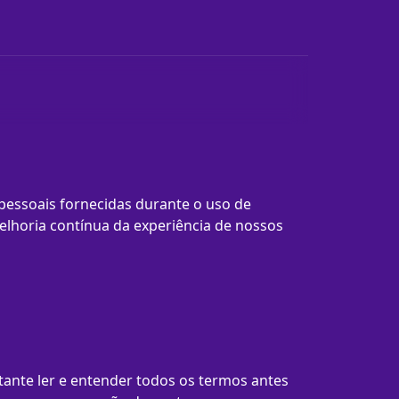
pessoais fornecidas durante o uso de
elhoria contínua da experiência de nossos
ante ler e entender todos os termos antes