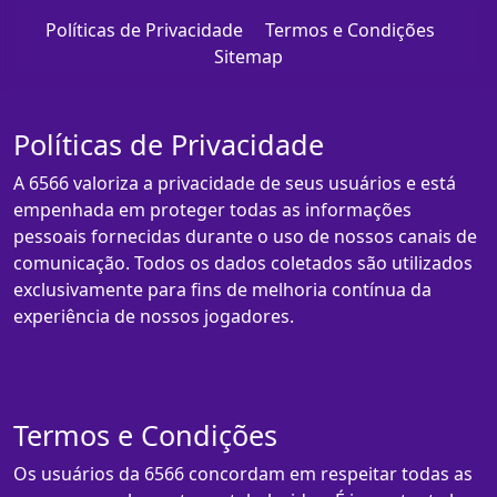
Políticas de Privacidade
Termos e Condições
Sitemap
Políticas de Privacidade
A 6566 valoriza a privacidade de seus usuários e está
empenhada em proteger todas as informações
pessoais fornecidas durante o uso de nossos canais de
comunicação. Todos os dados coletados são utilizados
exclusivamente para fins de melhoria contínua da
experiência de nossos jogadores.
Termos e Condições
Os usuários da 6566 concordam em respeitar todas as