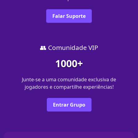
Falar Suporte
👥 Comunidade VIP
1000+
Junte-se a uma comunidade exclusiva de
jogadores e compartilhe experiências!
Entrar Grupo