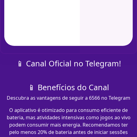
📱 Canal Oficial no Telegram!
📱 Benefícios do Canal
Descubra as vantagens de seguir a 6566 no Telegram
O aplicativo é otimizado para consumo eficiente de
bateria, mas atividades intensivas como jogos ao vivo
podem consumir mais energia. Recomendamos ter
pelo menos 20% de bateria antes de iniciar sessões