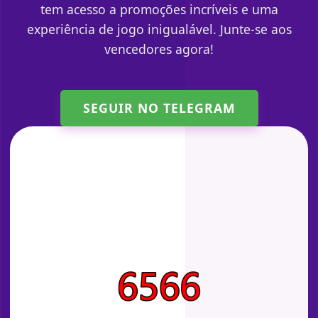
tem acesso a promoções incríveis e uma
experiência de jogo inigualável. Junte-se aos
vencedores agora!
SEGUIR NO TELEGRAM