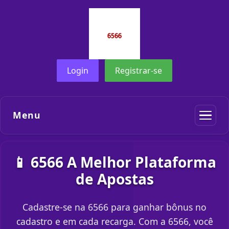
Login
Registrar-se
Menu
📱 6566 A Melhor Plataforma
de Apostas
Cadastre-se na 6566 para ganhar bônus no
cadastro e em cada recarga. Com a 6566, você