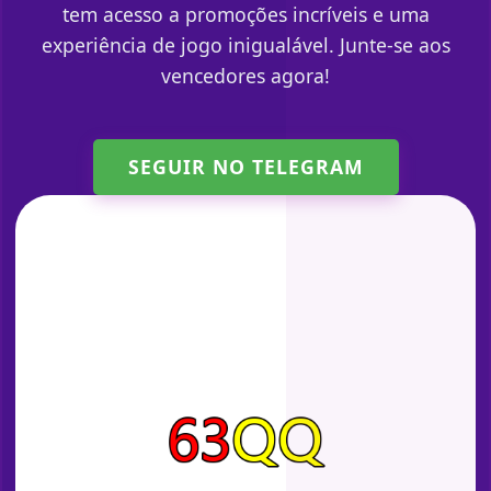
tem acesso a promoções incríveis e uma
experiência de jogo inigualável. Junte-se aos
vencedores agora!
SEGUIR NO TELEGRAM