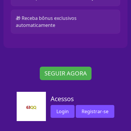
🎁 Receba bônus exclusivos
automaticamente
SEGUIR AGORA
Acessos
Login
Registrar-se