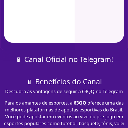
📱 Canal Oficial no Telegram!
📱 Benefícios do Canal
Descubra as vantagens de seguir a 63QQ no Telegram
Para os amantes de esportes, a
63QQ
oferece uma das
melhores plataformas de apostas esportivas do Brasil.
Você pode apostar em eventos ao vivo ou pré-jogo em
esportes populares como futebol, basquete, tênis, vôlei