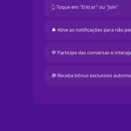
👆 Toque em "Entrar" ou "Join"
🔔 Ative as notificações para não p
💬 Participe das conversas e interaj
🎁 Receba bônus exclusivos autom