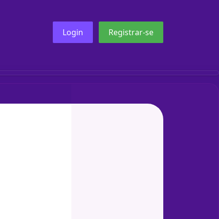
Login
Registrar-se