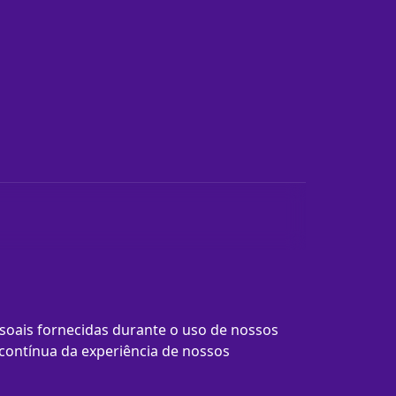
soais fornecidas durante o uso de nossos
 contínua da experiência de nossos