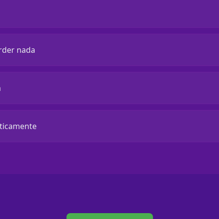
erder nada
a
aticamente