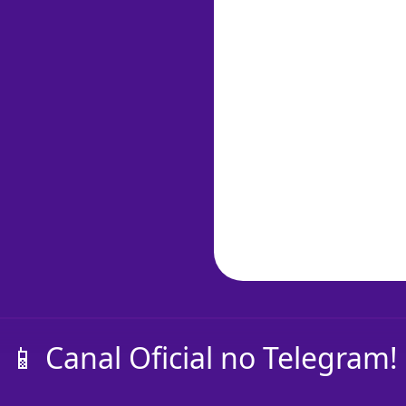
📱 Canal Oficial no Telegram!