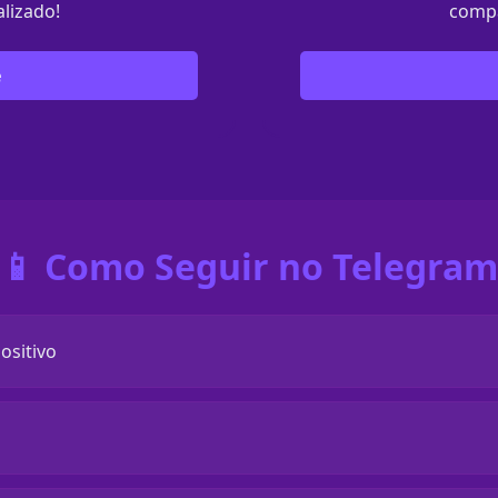
lizado!
compa
e
📱 Como Seguir no Telegram
ositivo