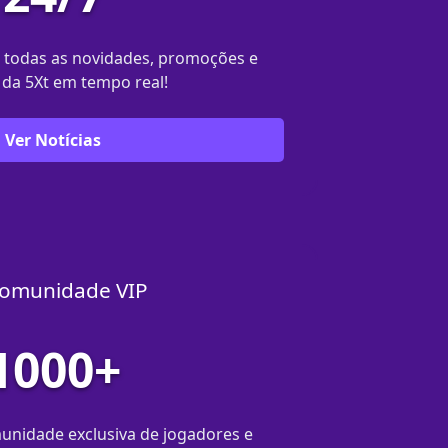
e todas as novidades, promoções e
 da 5Xt em tempo real!
Ver Notícias
Comunidade VIP
1000+
unidade exclusiva de jogadores e