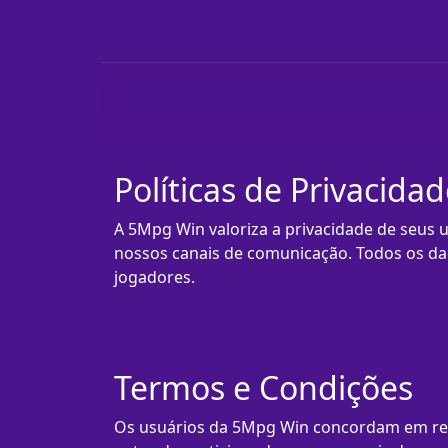
Políticas de Privacida
A 5Mpg Win valoriza a privacidade de seus
nossos canais de comunicação. Todos os dad
jogadores.
Termos e Condições
Os usuários da 5Mpg Win concordam em resp