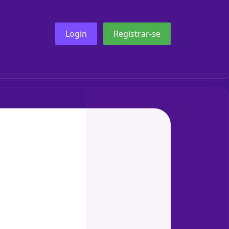
Login
Registrar-se