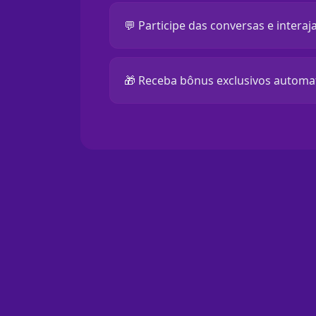
💬 Participe das conversas e interaj
🎁 Receba bônus exclusivos autom