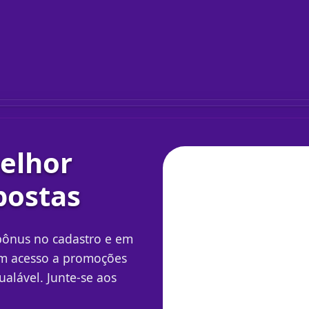
elhor
postas
bônus no cadastro e em
em acesso a promoções
ualável. Junte-se aos