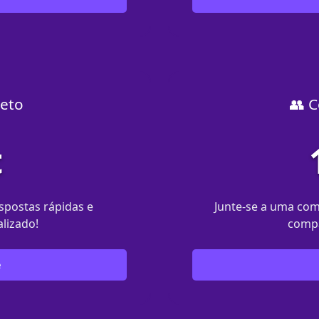
reto
👥 
t
espostas rápidas e
Junte-se a uma com
lizado!
compa
e