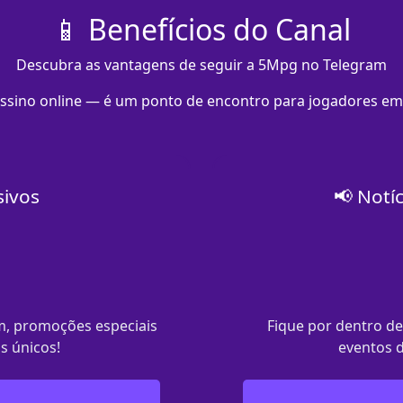
📱 Benefícios do Canal
Descubra as vantagens de seguir a 5Mpg no Telegram
ssino online — é um ponto de encontro para jogadores e
sivos
📢 Notí
m, promoções especiais
Fique por dentro d
s únicos!
eventos 