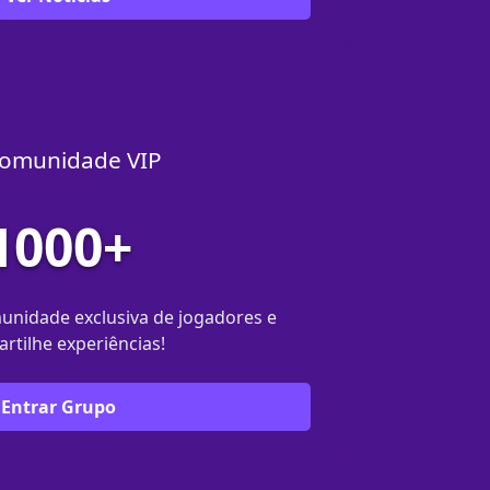
Comunidade VIP
1000+
unidade exclusiva de jogadores e
rtilhe experiências!
Entrar Grupo