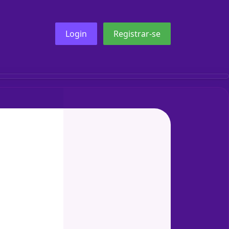
Login
Registrar-se