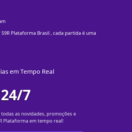
ram
 59R Plataforma Brasil , cada partida é uma
cias em Tempo Real
24/7
e todas as novidades, promoções e
R Plataforma em tempo real!