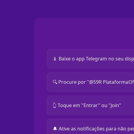
📱 Baixe o app Telegram no seu disp
🔍 Procure por "@59R PlataformaOfi
👆 Toque em "Entrar" ou "Join"
🔔 Ative as notificações para não p