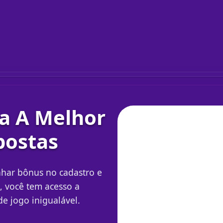
ma A Melhor
postas
nhar bônus no cadastro e
, você tem acesso a
e jogo inigualável.