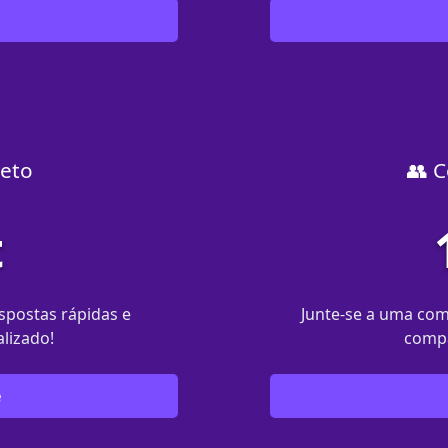
reto
👥 
t
espostas rápidas e
Junte-se a uma com
lizado!
compa
e