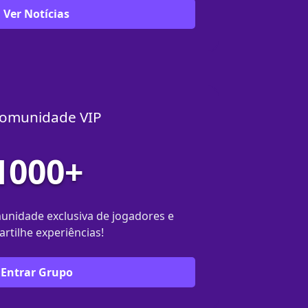
Ver Notícias
Comunidade VIP
1000+
unidade exclusiva de jogadores e
rtilhe experiências!
Entrar Grupo