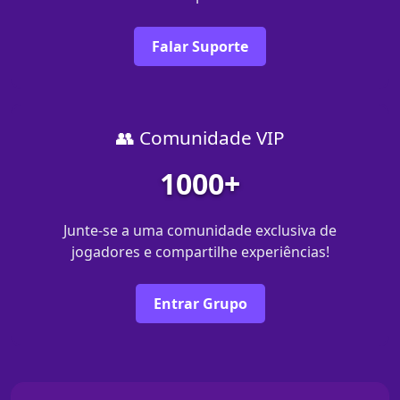
Falar Suporte
👥 Comunidade VIP
1000+
Junte-se a uma comunidade exclusiva de
jogadores e compartilhe experiências!
Entrar Grupo