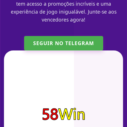
tem acesso a promoções incríveis e uma
experiência de jogo inigualável. Junte-se aos
vencedores agora!
SEGUIR NO TELEGRAM