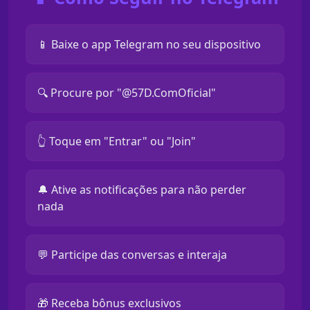
📱 Baixe o app Telegram no seu dispositivo
🔍 Procure por "@57D.ComOficial"
👆 Toque em "Entrar" ou "Join"
🔔 Ative as notificações para não perder
nada
💬 Participe das conversas e interaja
🎁 Receba bônus exclusivos