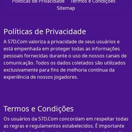
Políticas de Privacidade
Termos e Condições
Sitemap
Políticas de Privacidade
A 57D.Com valoriza a privacidade de seus usuários e
está empenhada em proteger todas as informações
pessoais fornecidas durante o uso de nossos canais de
comunicação. Todos os dados coletados são utilizados
exclusivamente para fins de melhoria contínua da
experiência de nossos jogadores.
Termos e Condições
Os usuários da 57D.Com concordam em respeitar todas
as regras e regulamentos estabelecidos. É importante