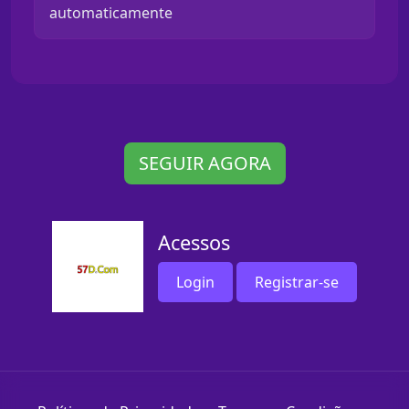
automaticamente
SEGUIR AGORA
Acessos
Login
Registrar-se