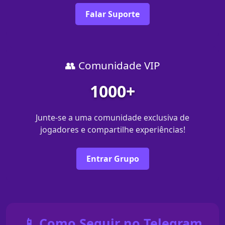
Falar Suporte
👥 Comunidade VIP
1000+
Junte-se a uma comunidade exclusiva de
jogadores e compartilhe experiências!
Entrar Grupo
📱 Como Seguir no Telegram