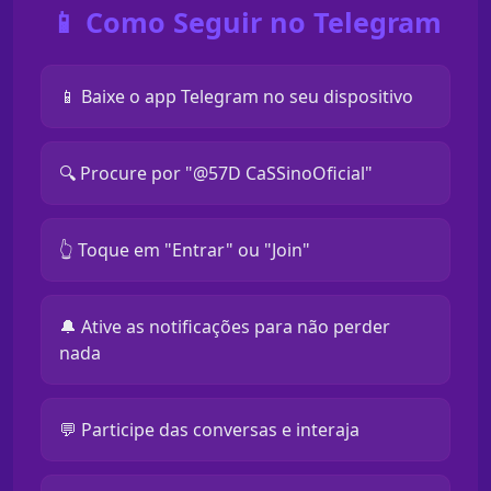
📱 Como Seguir no Telegram
📱 Baixe o app Telegram no seu dispositivo
🔍 Procure por "@57D CaSSinoOficial"
👆 Toque em "Entrar" ou "Join"
🔔 Ative as notificações para não perder
nada
💬 Participe das conversas e interaja