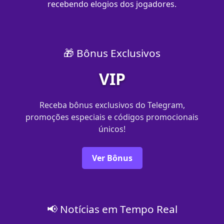
recebendo elogios dos jogadores.
🎁 Bônus Exclusivos
VIP
Receba bônus exclusivos do Telegram,
promoções especiais e códigos promocionais
únicos!
Ver Bônus
📢 Notícias em Tempo Real