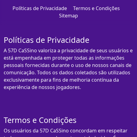
Políticas de Privacidade
Termos e Condições
Sitemap
Políticas de Privacidade
A 57D CaSSino valoriza a privacidade de seus usuários e
está empenhada em proteger todas as informações
pessoais fornecidas durante o uso de nossos canais de
comunicação. Todos os dados coletados são utilizados
exclusivamente para fins de melhoria contínua da
experiência de nossos jogadores.
Termos e Condições
Os usuários da 57D CaSSino concordam em respeitar