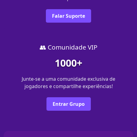
Falar Suporte
👥 Comunidade VIP
1000+
Junte-se a uma comunidade exclusiva de
jogadores e compartilhe experiências!
Entrar Grupo