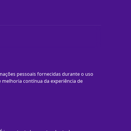
mações pessoais fornecidas durante o uso
e melhoria contínua da experiência de