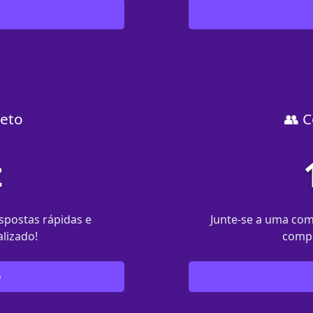
reto
👥 
t
espostas rápidas e
Junte-se a uma com
lizado!
compa
e