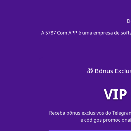
D
A 5787 Com APP é uma empresa de softwa
🎁 Bônus Exclu
VIP
Receba bônus exclusivos do Telegra
e códigos promocionai