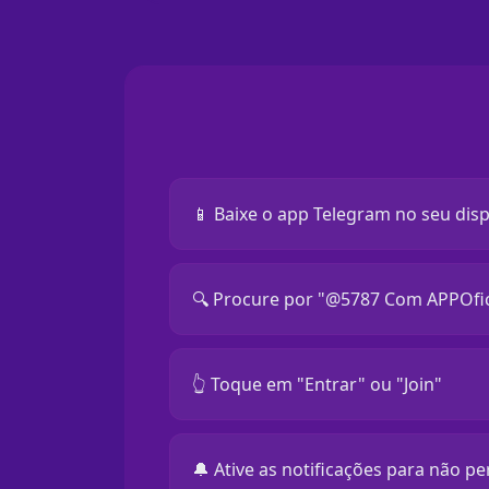
📱 Baixe o app Telegram no seu disp
🔍 Procure por "@5787 Com APPOfic
👆 Toque em "Entrar" ou "Join"
🔔 Ative as notificações para não p