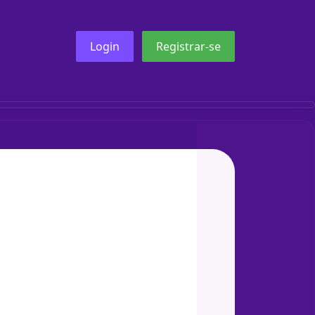
Login
Registrar-se