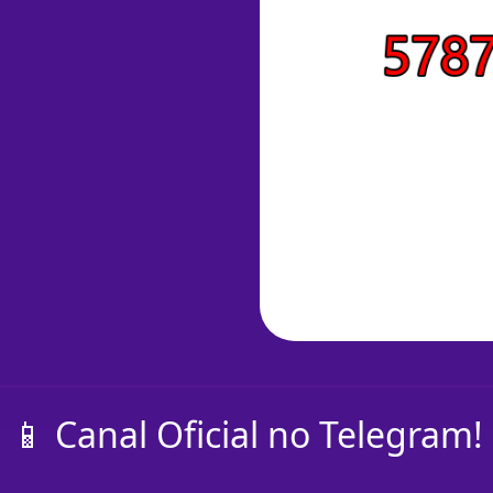
📱 Canal Oficial no Telegram!