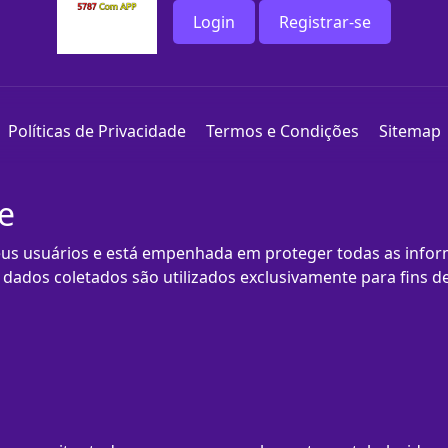
Login
Registrar-se
Políticas de Privacidade
Termos e Condições
Sitemap
de
seus usuários e está empenhada em proteger todas as infor
dados coletados são utilizados exclusivamente para fins d