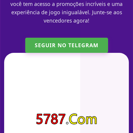
você tem acesso a promoções incríveis e uma
experiência de jogo inigualável. Junte-se aos
vencedores agora!
SEGUIR NO TELEGRAM