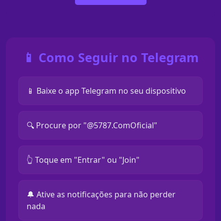
📱 Como Seguir no Telegram
📱 Baixe o app Telegram no seu dispositivo
🔍 Procure por "@5787.ComOficial"
👆 Toque em "Entrar" ou "Join"
🔔 Ative as notificações para não perder
nada