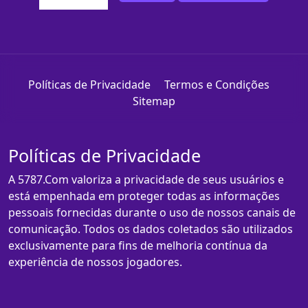
Políticas de Privacidade
Termos e Condições
Sitemap
Políticas de Privacidade
A 5787.Com valoriza a privacidade de seus usuários e
está empenhada em proteger todas as informações
pessoais fornecidas durante o uso de nossos canais de
comunicação. Todos os dados coletados são utilizados
exclusivamente para fins de melhoria contínua da
experiência de nossos jogadores.